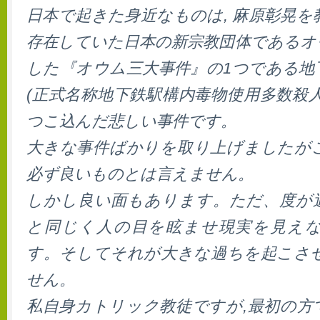
日本で起きた身近なものは, 麻原彰晃
存在していた日本の新宗教団体であるオ
した『オウム三大事件』の1つである地
(正式名称地下鉄駅構内毒物使用多数殺
つこ込んだ悲しい事件です。
大きな事件ばかりを取り上げましたが
必ず良いものとは言えません。
しかし良い面もあります。ただ、度が
と同じく人の目を眩ませ現実を見え
す。そしてそれが大きな過ちを起こさ
せん。
私自身カトリック教徒ですが,最初の方