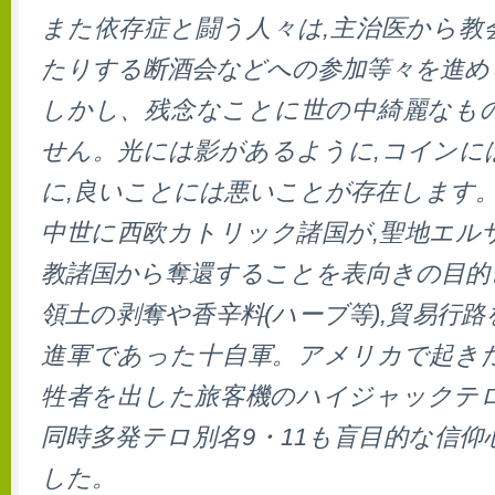
また依存症と闘う人々は,主治医から教
たりする断酒会などへの参加等々を進め
しかし、残念なことに世の中綺麗なも
せん。光には影があるように,コインに
に,良いことには悪いことが存在します
中世に西欧カトリック諸国が,聖地エル
教諸国から奪還することを表向きの目的
領土の剥奪や香辛料(ハーブ等),貿易行
進軍であった十自軍。アメリカで起きた
牲者を出した旅客機のハイジャックテ
同時多発テロ別名9・11も盲目的な信
した。